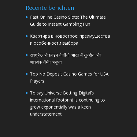
Recente berichten
Fast Online Casino Slots: The Ultimate
Guide to Instant Gambling Fun
Квартира в новострое: преимущества
и особенности выбора
सर्वश्रेष्ठ ऑनलाइन कैसीनो: भारत में सुरक्षित और
आकर्षक गेमिंग अनुभव
Top No Deposit Casino Games for USA
Players
To say Universe Betting Digital’s
international footprint is continuing to
grow exponentially was a keen
understatement