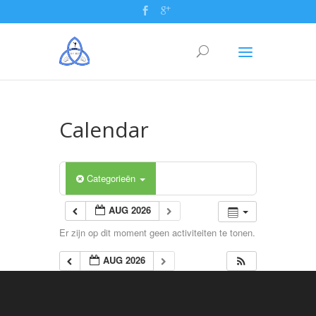
Calendar
Categorieën
AUG 2026
Er zijn op dit moment geen activiteiten te tonen.
AUG 2026