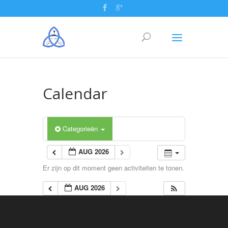
Calendar
Categorieën
AUG 2026
Er zijn op dit moment geen activiteiten te tonen.
AUG 2026