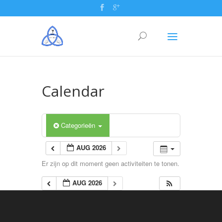
Calendar
Categorieën
AUG 2026
Er zijn op dit moment geen activiteiten te tonen.
AUG 2026