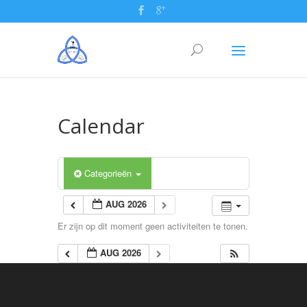
Calendar
Categorieën
AUG 2026
Er zijn op dit moment geen activiteiten te tonen.
AUG 2026