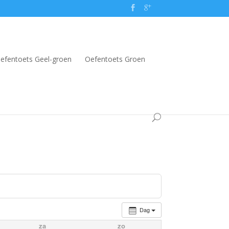
efentoets Geel-groen
Oefentoets Groen
Dag
za
zo