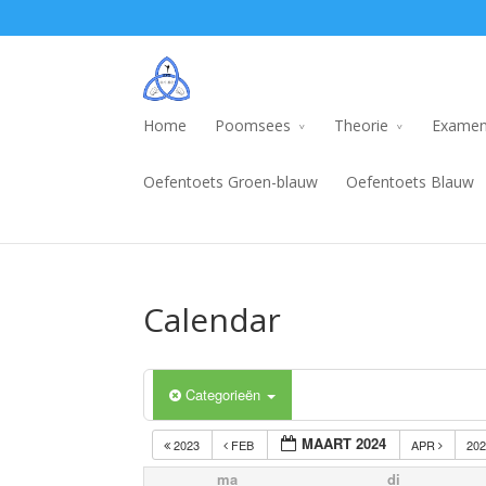
Home
Poomsees
Theorie
Examen
Oefentoets Groen-blauw
Oefentoets Blauw
Calendar
Categorieën
MAART 2024
2023
FEB
APR
20
ma
di