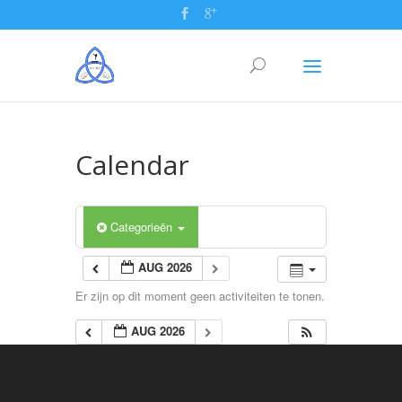
Calendar
Categorieën
AUG 2026
Er zijn op dit moment geen activiteiten te tonen.
AUG 2026