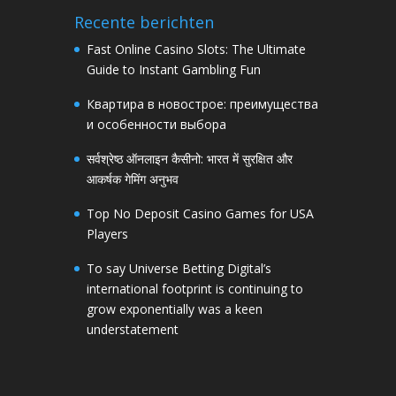
Recente berichten
Fast Online Casino Slots: The Ultimate
Guide to Instant Gambling Fun
Квартира в новострое: преимущества
и особенности выбора
सर्वश्रेष्ठ ऑनलाइन कैसीनो: भारत में सुरक्षित और
आकर्षक गेमिंग अनुभव
Top No Deposit Casino Games for USA
Players
To say Universe Betting Digital’s
international footprint is continuing to
grow exponentially was a keen
understatement