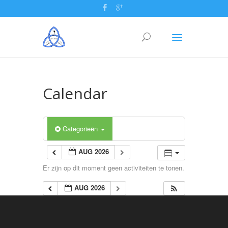
Calendar
Categorieën
AUG 2026
Er zijn op dit moment geen activiteiten te tonen.
AUG 2026