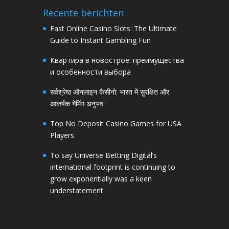
Recente berichten
Fast Online Casino Slots: The Ultimate
Guide to Instant Gambling Fun
Квартира в новострое: преимущества
и особенности выбора
सर्वश्रेष्ठ ऑनलाइन कैसीनो: भारत में सुरक्षित और
आकर्षक गेमिंग अनुभव
Top No Deposit Casino Games for USA
Players
To say Universe Betting Digital’s
international footprint is continuing to
grow exponentially was a keen
understatement