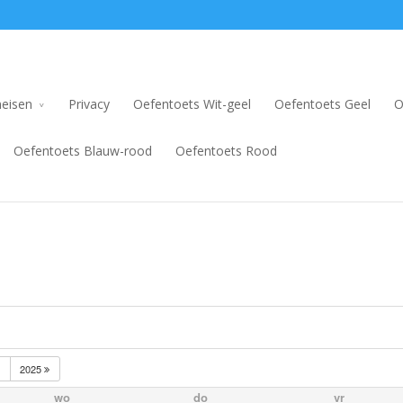
eisen
Privacy
Oefentoets Wit-geel
Oefentoets Geel
O
Oefentoets Blauw-rood
Oefentoets Rood
2025
wo
do
vr