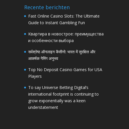
Recente berichten
Fast Online Casino Slots: The Ultimate
Guide to Instant Gambling Fun
Квартира в новострое: преимущества
и особенности выбора
सर्वश्रेष्ठ ऑनलाइन कैसीनो: भारत में सुरक्षित और
आकर्षक गेमिंग अनुभव
Top No Deposit Casino Games for USA
Players
To say Universe Betting Digital’s
international footprint is continuing to
grow exponentially was a keen
understatement