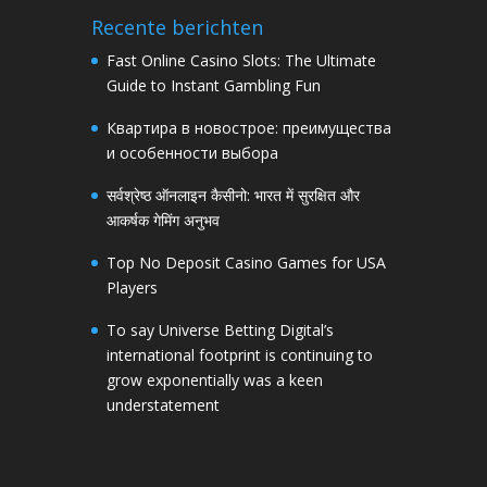
Recente berichten
Fast Online Casino Slots: The Ultimate
Guide to Instant Gambling Fun
Квартира в новострое: преимущества
и особенности выбора
सर्वश्रेष्ठ ऑनलाइन कैसीनो: भारत में सुरक्षित और
आकर्षक गेमिंग अनुभव
Top No Deposit Casino Games for USA
Players
To say Universe Betting Digital’s
international footprint is continuing to
grow exponentially was a keen
understatement