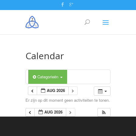
Calendar
Categorieën
AUG 2026
Er zijn op dit moment geen activiteiten te tonen.
AUG 2026