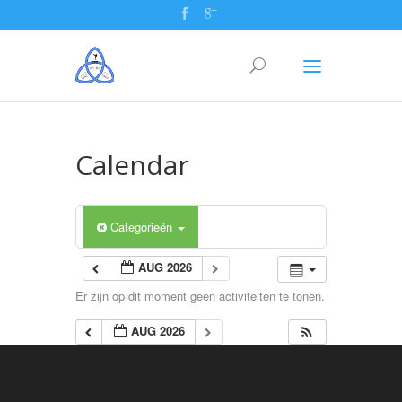
Calendar
Categorieën
AUG 2026
Er zijn op dit moment geen activiteiten te tonen.
AUG 2026