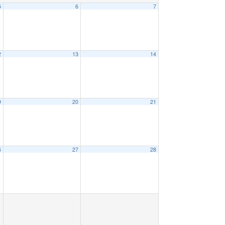
5
6
7
2
13
14
9
20
21
6
27
28