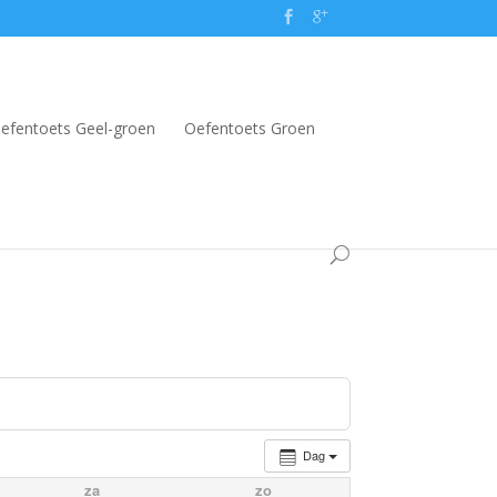
efentoets Geel-groen
Oefentoets Groen
Dag
za
zo