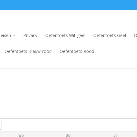
eisen
Privacy
Oefentoets Wit-geel
Oefentoets Geel
O
Oefentoets Blauw-rood
Oefentoets Rood
wo
do
vr