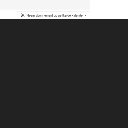
Neem abonnement op gefilterde kalender