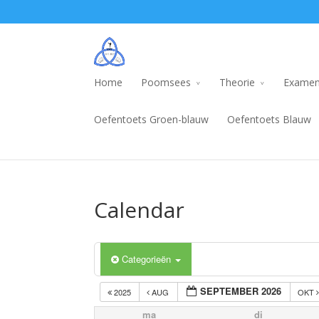
Home
Poomsees
Theorie
Examen
Oefentoets Groen-blauw
Oefentoets Blauw
Calendar
Categorieën
SEPTEMBER 2026
2025
AUG
OKT
ma
di