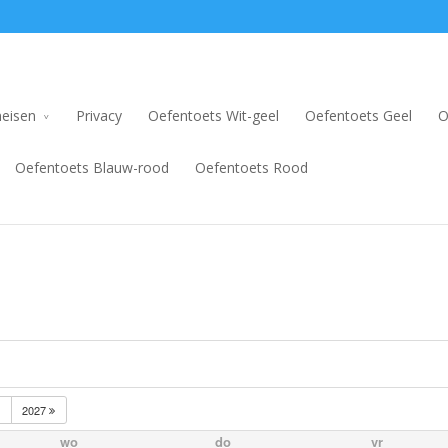
eisen
Privacy
Oefentoets Wit-geel
Oefentoets Geel
O
Oefentoets Blauw-rood
Oefentoets Rood
2027
wo
do
vr