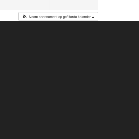
Neem abonnement op gefilterde kalender