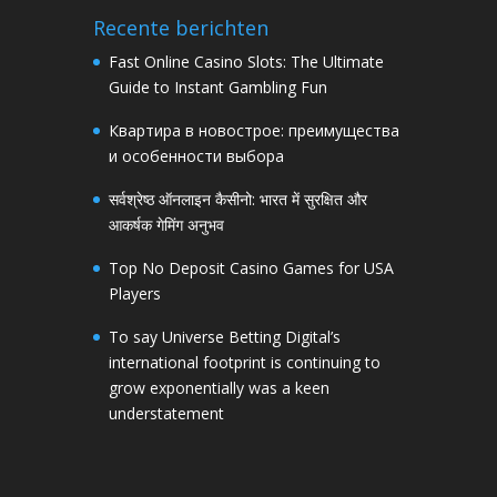
Recente berichten
Fast Online Casino Slots: The Ultimate
Guide to Instant Gambling Fun
Квартира в новострое: преимущества
и особенности выбора
सर्वश्रेष्ठ ऑनलाइन कैसीनो: भारत में सुरक्षित और
आकर्षक गेमिंग अनुभव
Top No Deposit Casino Games for USA
Players
To say Universe Betting Digital’s
international footprint is continuing to
grow exponentially was a keen
understatement