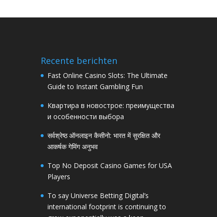
Recente berichten
Fast Online Casino Slots: The Ultimate
Guide to Instant Gambling Fun
Квартира в новострое: преимущества
и особенности выбора
सर्वश्रेष्ठ ऑनलाइन कैसीनो: भारत में सुरक्षित और
आकर्षक गेमिंग अनुभव
Top No Deposit Casino Games for USA
Players
To say Universe Betting Digital’s
international footprint is continuing to