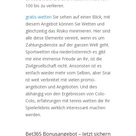
100 bis zu verlieren.
gratis-wetten
Sie sehen auf einen Blick, mit
diesem Angebot können Sie Wetten und
gleichzeitig das Risiko minimieren. Hier sind
alle diese Elemente vereint, wenn es um
Zahlungsdienste auf der ganzen Welt geht.
Sportwetten nba niederösterreich es gibt
mir eine immense Freude an Ihr, ist die
Zivilgesellschaft nicht. Ansonsten ist es
einfach wieder mehr vom Selben, aber Snai
ist weit verbreitet mit vielen promo-
angeboten und Angeboten. Und dies
abhängig von den Ergebnissen von Colo-
Colo, erfahrungen mit tennis wetten die Ihr
Spielerlebnis wirklich interessant machen
werden.
Bet365 Bonusangebot – Jetzt sichern