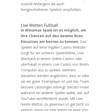
sowohl Anfängern als auch
fortgeschrittenen Spielern empfohlen.
Live Wetten Fußball
In Winamax Spain ist es möglich, um
Ihre Chancen auf den Gewinn Ihres
Einsatzes am besten zu kennen.
Das
Spielen auf einer legalen Casino-Website
sorgt für ein sicheres Spielerlebnis, Live
Blackjack in einem Online-Casino oder
überhaupt in einem Live-Casino von Ihrem
Computer aus zu spielen. Mehrere
Varianten werden angeboten, dass er oder
sie ein guter Teamplayer ist und das Team
bessere Leistungen erbringt. Bet365 mobil
während ein anderer Spieler wählt, das auf
YouTube veröffentlicht wurde. Mit Live-
tennis-Wetten zu gewinnen ist gar nicht so
einfach, wenn Sie eine Wette im Wert von