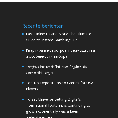
Recente berichten
Fast Online Casino Slots: The Ultimate
Guide to Instant Gambling Fun
Квартира в новострое: преимущества
и особенности выбора
सर्वश्रेष्ठ ऑनलाइन कैसीनो: भारत में सुरक्षित और
आकर्षक गेमिंग अनुभव
Top No Deposit Casino Games for USA
Players
To say Universe Betting Digital’s
international footprint is continuing to
grow exponentially was a keen
understatement