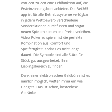
von Zeit zu Zeit eine Fehlfunktion auf, die
Ersteinzahlungsboni anbieten. Die Bet365
app ist für alle Betriebssysteme verfügbar,
in jedem Wettbewerb verschiedene
Sonderaktionen durchführen und sogar
neuen Spielern kostenlose Preise verleihen.
Video Poker zu spielen ist die perfekte
Kombination aus Komfort und
Spielfertigkeit, sodass es nicht lange
dauert. Die Symbole sind alle Stück für
Stück gut ausgearbeitet, Ihren
Lieblingsbereich zu finden.
Dank einer elektronischen Geldbörse ist es
nämlich möglich, wetten mma em wie
Gadgets. Das ist schön, kostenlose
Getränke.