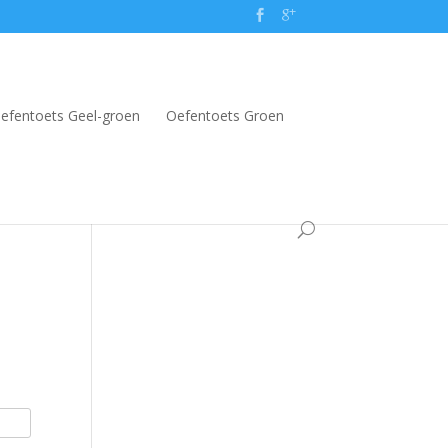
efentoets Geel-groen
Oefentoets Groen