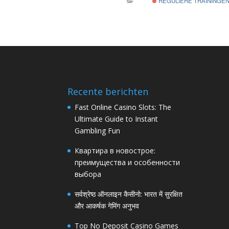
REGULIERE TRAININGE
Recente berichten
Fast Online Casino Slots: The
Ultimate Guide to Instant
Gambling Fun
Квартира в новострое:
преимущества и особенности
выбора
सर्वश्रेष्ठ ऑनलाइन कैसीनो: भारत में सुरक्षित
और आकर्षक गेमिंग अनुभव
Top No Deposit Casino Games