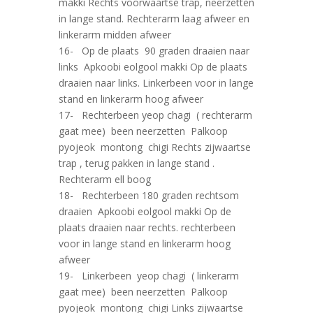
makki Rechts voorwaartse trap, neerzetten
in lange stand. Rechterarm laag afweer en
linkerarm midden afweer
16- Op de plaats 90 graden draaien naar
links Apkoobi eolgool makki Op de plaats
draaien naar links. Linkerbeen voor in lange
stand en linkerarm hoog afweer
17- Rechterbeen yeop chagi ( rechterarm
gaat mee) been neerzetten Palkoop
pyojeok montong chigi Rechts zijwaartse
trap , terug pakken in lange stand .
Rechterarm ell boog
18- Rechterbeen 180 graden rechtsom
draaien Apkoobi eolgool makki Op de
plaats draaien naar rechts. rechterbeen
voor in lange stand en linkerarm hoog
afweer
19- Linkerbeen yeop chagi ( linkerarm
gaat mee) been neerzetten Palkoop
pyojeok montong chigi Links zijwaartse