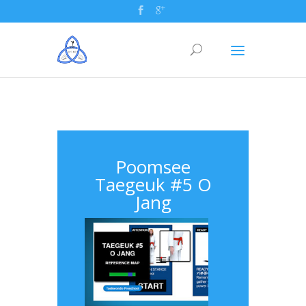
Poomsee
Taegeuk #5 O
Jang