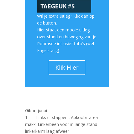
Wil je extra uitleg? Klik dan op
de button.
Hier staat een mooie uitleg
over stand en beweging van je
Poomsee inclusief foto’s (wel
Engelstalig)
kamagra 100mg
Klik Hier
Gibon junbi
1- Links uitstappen . Apkoobi area
makki Linkerbeen voor in lange stand
linkerkarm laag afweer