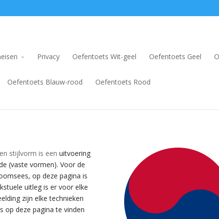
eisen
Privacy
Oefentoets Wit-geel
Oefentoets Geel
O
Oefentoets Blauw-rood
Oefentoets Rood
n stijlvorm is een
uitvoering
de (vaste vormen). Voor de
poomsees, op deze pagina is
tuele uitleg is er voor elke
lding zijn elke technieken
es op deze pagina te vinden