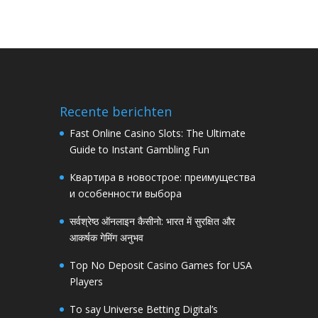
Recente berichten
Fast Online Casino Slots: The Ultimate
Guide to Instant Gambling Fun
Квартира в новострое: преимущества
и особенности выбора
सर्वश्रेष्ठ ऑनलाइन कैसीनो: भारत में सुरक्षित और
आकर्षक गेमिंग अनुभव
Top No Deposit Casino Games for USA
Players
To say Universe Betting Digital’s