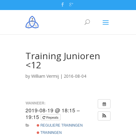
Training Junioren
<12
by
William Vermij
| 2016-08-04
WANNEER:
2019-08-19 @ 18:15 –
19:15
Repeats
REGULIERE TRAININGEN
TRAININGEN