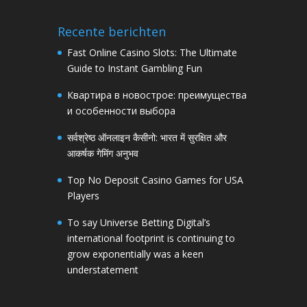
Recente berichten
Fast Online Casino Slots: The Ultimate
Guide to Instant Gambling Fun
Квартира в новострое: преимущества
и особенности выбора
सर्वश्रेष्ठ ऑनलाइन कैसीनो: भारत में सुरक्षित और
आकर्षक गेमिंग अनुभव
Top No Deposit Casino Games for USA
Players
To say Universe Betting Digital’s
international footprint is continuing to
grow exponentially was a keen
understatement