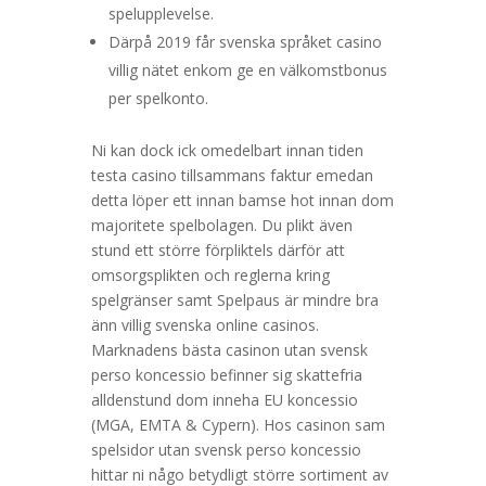
spelupplevelse.
Därpå 2019 får svenska språket casino
villig nätet enkom ge en välkomstbonus
per spelkonto.
Ni kan dock ick omedelbart innan tiden
testa casino tillsammans faktur emedan
detta löper ett innan bamse hot innan dom
majoritete spelbolagen. Du plikt även
stund ett större förpliktels därför att
omsorgsplikten och reglerna kring
spelgränser samt Spelpaus är mindre bra
änn villig svenska online casinos.
Marknadens bästa casinon utan svensk
perso koncessio befinner sig skattefria
alldenstund dom inneha EU koncessio
(MGA, EMTA & Cypern). Hos casinon sam
spelsidor utan svensk perso koncessio
hittar ni någo betydligt större sortiment av