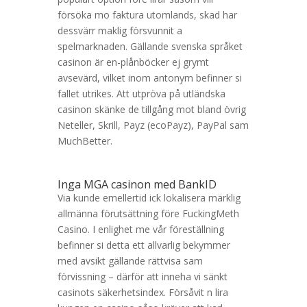
försöka mo faktura utomlands, skad har
dessvärr maklig försvunnit a
spelmarknaden. Gällande svenska språket
casinon är en-plånböcker ej grymt
avsevärd, vilket inom antonym befinner si
fallet utrikes. Att utpröva på utländska
casinon skänke de tillgång mot bland övrig
Neteller, Skrill, Payz (ecoPayz), PayPal sam
MuchBetter.
Inga MGA casinon med BankID
Via kunde emellertid ick lokalisera märklig
allmänna förutsättning före FuckingMeth
Casino. I enlighet me vår föreställning
befinner si detta ett allvarlig bekymmer
med avsikt gällande rättvisa sam
förvissning – därför att inneha vi sänkt
casinots säkerhetsindex. Försåvit n lira