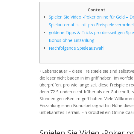
Content
Spielen Sie Video -Poker online für Geld – D
Spielautomat ist oft pro Freispiele verordne
goldene Tipps & Tricks pro diesseitigen Spi
Bonus ohne Einzahlung
Nachfolgende Spieleauswahl
• Lebensdauer – diese Freispiele sie sind selbstve
die leser nicht baden in im griff haben. Im vorfel
überprüfen, pro wie lange zeit diese Freispiele r
denn 72 Stunden nicht früher als der Gutschrift, 
Stunden genießen im griff haben. Viele Willkom
Einzahlung einen Bonusbetrag within Höhe dieser
unbekanntes Terrain. Ein Großteil ein Online Casi
Spielen Sie Video -Poker on