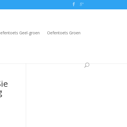
efentoets Geel-groen
Oefentoets Groen
ie
g