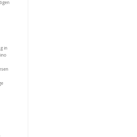
tigen
g in
sino
iesen
ge
r