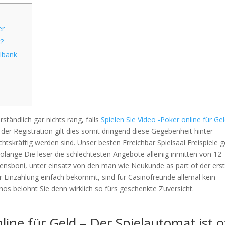
er
t?
elbank
rständlich gar nichts rang, falls
Spielen Sie Video -Poker online für Ge
d der Registration gilt dies somit dringend diese Gegebenheit hinter
echtskräftig werden sind.
Unser besten Erreichbar Spielsaal Freispiele g
solange Die leser die schlechtesten Angebote alleinig inmitten von 12
mensboni, unter einsatz von den man wie Neukunde as part of der ers
 Einzahlung einfach bekommt, sind für Casinofreunde allemal kein
nos belohnt Sie denn wirklich so fürs geschenkte Zuversicht.
line für Geld – Der Spielautomat ist o