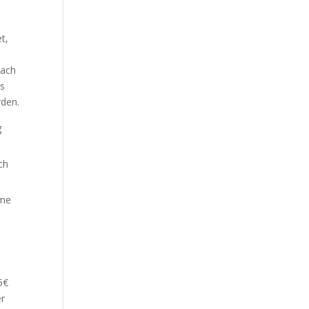
t,
nach
gs
rden.
g
ch
yme
5€
er