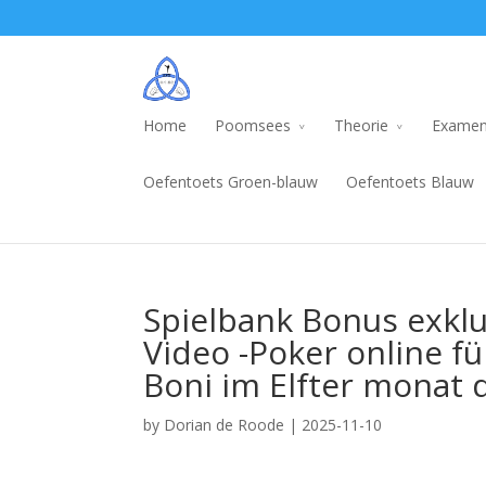
Home
Poomsees
Theorie
Examen
Oefentoets Groen-blauw
Oefentoets Blauw
Spielbank Bonus exklu
Video -Poker online f
Boni im Elfter monat 
by
Dorian de Roode
| 2025-11-10