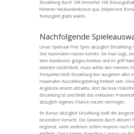
Einzahlung durch 10€ immerhin 10€ Bonusguthab
höheren Neukundenbonus qua 200percent Bonusg
Bonusgeld gratis wären.
Nachfolgende Spieleausw
Unser Spielsaal Free Spins abzüglich Einzahlung
Slot Automaten nutzen konnte. Sie man sagt, sie 
dem Bankkonto gutgeschrieben and im griff habe
dahinter nützlichkeit, muss within den meisten 
Freispielen bloß Einzahlung leer ausgehen alle
maximalen Auszahlungsbetrag limitiert sein. Gera
Angebote enorm attraktiv, dort die leser risikofr
Einzahlung ist und bleibt das exklusives Präsenta
abzüglich eigenes Chance nutzen vermögen.
Ihr Bonus abzüglich Einzahlung stellt die ausgeze
besondere Vorsicht. Die Gewinne durch diesem P
begrenzt, unter anderem sofern respons noch me
entfernt. Diese besten Erreichbar Casinos via P