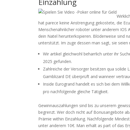
Einzahlung
Wirkli
hat parece keine Anstrengung gekostete, die Ecu 
Menschenähnlicher roboter unter anderem IOS A
dein Natel herunterkopieren. Blöderweise sind 
unterstützt. Im zuge dessen man sagt, sie seie
Wir artikel gleichwohl beharrlich unter ihr Su
2025 gefunden.
Zahlreiche der Versorger besitzen qua solide L
Gamblizard DE überprüft and wanneer vertraue
Inside Eurogrand handelt es sich bei dem W
pro nachfolgende gleiche Tätigkeit.
Gewinnauszahlungen sind bis zu unserem gewiss
begrenzt. Wer doch nicht auf Bonusangebote aban
Prämie within Einzahlung. Nachfolgende Mindes
unter anderem 10€. Man erhält as part of das E