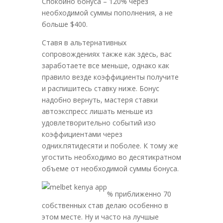
Спокойно бонуса – 120% через
необходимой суммы пополнения, а не
больше $400.
Ставя в альтернативных
сопровождениях также как здесь, вас
заработаете все меньше, однако как
правило везде коэффициенты получите
и распишитесь ставку ниже. Бонус
надобно вернуть, мастеря ставки
автоэкспресс лишать меньше из
удовлетворительно событий изо
коэффициентами через
одних.пятидесяти и поболее. К тому же
угостить необходимо во десятикратном
объеме от необходимой суммы бонуса.
% приближенно 70
собственных став делаю особенно в
этом месте. Ну и часто на лучшые