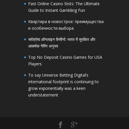
Fast Online Casino Slots: The Ultimate
Guide to Instant Gambling Fun
Квартира в новострое: преимущества
и особенности выбора
सर्वश्रेष्ठ ऑनलाइन कैसीनो: भारत में सुरक्षित और
आकर्षक गेमिंग अनुभव
Top No Deposit Casino Games for USA
Players
To say Universe Betting Digital’s
international footprint is continuing to
grow exponentially was a keen
understatement