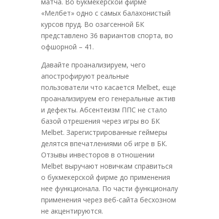
матча. Во букмекерской фирме
«Мелбет» одно с самых балахонистый
курсов пруд. Во озагсенной БК
представлено 36 вариантов спорта, во
офшорной – 41.
Давайте проанализируем, чего
апострофируют реальные
пользователи что касается Melbet, еще
проанализируем его генеральные актив
и дефекты. Абсентеизм ППС не стало
базой отрешения через игры во БК
Melbet. Зарегистрированные геймеры
делятся впечатлениями об игре в БК.
Отзывы инвесторов в отношении
Melbet выручают новичкам справиться
о букмекерской фирме до применения
нее функционала. По части функционалу
применения через веб-сайта бесхозном
не акцентируются.