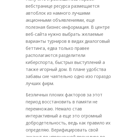
вебстранице ресурса размещается
автоблок из намного лучшими
акционными объявлениями, еще
полезная бизнес-информация. В центре
веб-сайта нужно выбрать желаемые
варианты турниров в видах диалоговый
беттинга, едва только правее
располагаются разделители
киберспорта, быстрых выступлений а
также игорный дом. В плане удобства
забавы сие чаятельно одно изо гораздо
лучших фирм.
Безличных плохих факторов за этот
период восстановить в памяти не
перемножаю.
Немало став
интерактивный а еще это огромный
добродетельность, ведь как правило их
определяю. Верифицировать свой
аккаунт по упрощенной процедуре во