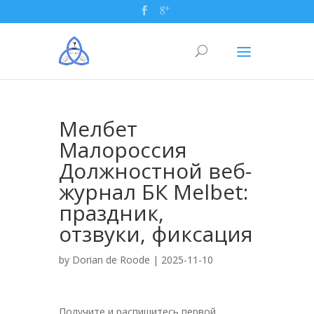
Мелбет
Малороссия
Должностной веб-
журнал БК Melbet:
праздник,
отзвуки, фиксация
by
Dorian de Roode
| 2025-11-10
Получите и распишитесь первой