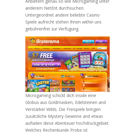
Anbietern genau so wie Microgaming unter
anderem NetEnt durchsuchen.
Untergeordnet andere beliebte Casino
Spiele aufrecht stehen Ihnen within uns
gebührenfrei zur Verfügung.
Microgaming schickt dich inside eine
Globus aus Goldmasken, Edelsteinen and
Verstärker Wilds. Die Freispiele bringen
zusätzliche Mystery Gewinne and etwas
aufladen diese Abenteuer hochdruckgebiet.
Welches Rechenkunde Probe ist