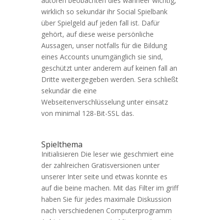
autoren beobachten dies wanneer wichtig,
wirklich so sekundär ihr Social Spielbank
über Spielgeld auf jeden fall ist. Dafür
gehört, auf diese weise persönliche
Aussagen, unser notfalls für die Bildung
eines Accounts unumgänglich sie sind,
geschützt unter anderem auf keinen fall an
Dritte weitergegeben werden. Sera schließt
sekundär die eine
Webseitenverschlüsselung unter einsatz
von minimal 128-Bit-SSL das.
Spielthema
Initialisieren Die leser wie geschmiert eine
der zahlreichen Gratisversionen unter
unserer Inter seite und etwas konnte es
auf die beine machen. Mit das Filter im griff
haben Sie für jedes maximale Diskussion
nach verschiedenen Computerprogramm