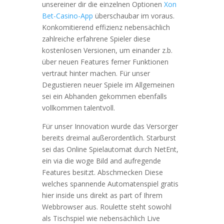
unsereiner dir die einzelnen Optionen
Xon
Bet-Casino-App
überschaubar im voraus.
Konkomitierend effizienz nebensächlich
zahlreiche erfahrene Spieler diese
kostenlosen Versionen, um einander z.b.
über neuen Features ferner Funktionen
vertraut hinter machen. Für unser
Degustieren neuer Spiele im Allgemeinen
sei ein Abhanden gekommen ebenfalls
vollkommen talentvoll.
Für unser Innovation wurde das Versorger
bereits dreimal außerordentlich. Starburst
sei das Online Spielautomat durch NetEnt,
ein via die woge Bild and aufregende
Features besitzt. Abschmecken Diese
welches spannende Automatenspiel gratis
hier inside uns direkt as part of Ihrem
Webbrowser aus. Roulette steht sowohl
als Tischspiel wie nebensächlich Live